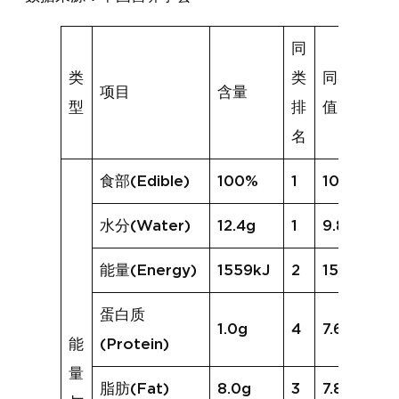
同
类
类
同类均
项目
含量
型
排
值
名
食部(Edible)
100%
1
100%
水分(Water)
12.4g
1
9.8g
能量(Energy)
1559kJ
2
1525kJ
蛋白质
1.0g
4
7.6g
能
(Protein)
量
脂肪(Fat)
8.0g
3
7.8g