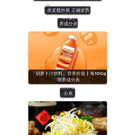
酱』营养
坐姿髋外展 正确姿势
价值 | 每
100g营
养成分表
『羊
肝』营
养价值
『胡萝卜汁饮料』营养价值 | 每100g
| 每
营养成分表
100g
营养成
分表