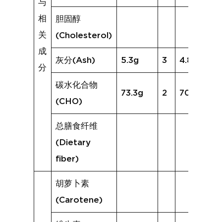
与
相
胆固醇
关
(Cholesterol)
成
灰分(Ash)
5.3g
3
4.8g
分
碳水化合物
73.3g
2
70.0g
(CHO)
总膳食纤维
(Dietary
fiber)
胡萝卜素
(Carotene)