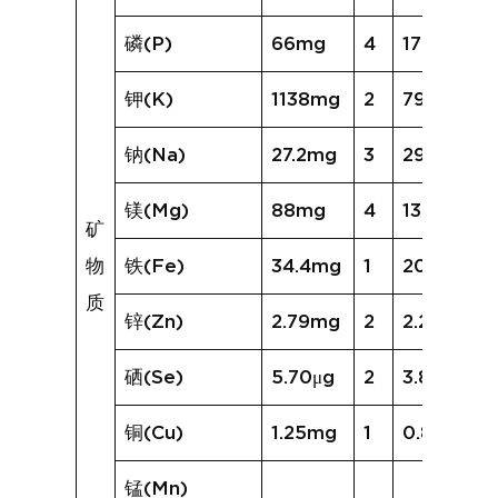
磷(P)
66mg
4
177mg
钾(K)
1138mg
2
799mg
钠(Na)
27.2mg
3
29.9mg
镁(Mg)
88mg
4
137mg
矿
物
铁(Fe)
34.4mg
1
20.1mg
质
锌(Zn)
2.79mg
2
2.21mg
硒(Se)
5.70μg
2
3.83μg
铜(Cu)
1.25mg
1
0.85mg
锰(Mn)