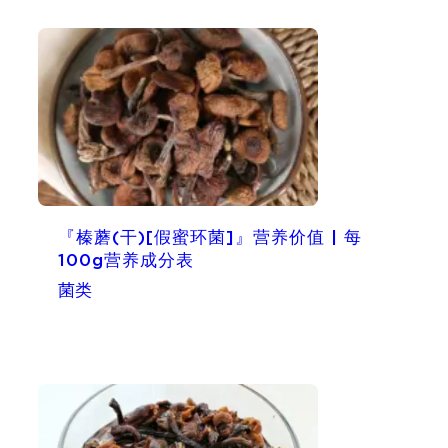
『榛蘑(干)[假蜜环菌]』营养价值 | 每
100g营养成分表
菌类