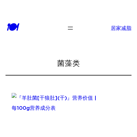
跳
至
🍽
内
居家减脂
容
菌藻类