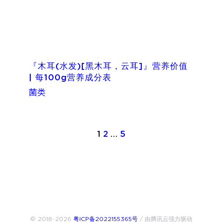
『木耳(水发)[黑木耳，云耳]』营养价值
| 每100g营养成分表
菌类
1
2
…
5
© 2018~2026
粤ICP备2022155365号
/ 由腾讯云强力驱动