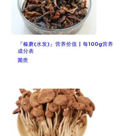
『榛蘑(水发)』营养价值 | 每100g营养
成分表
菌类