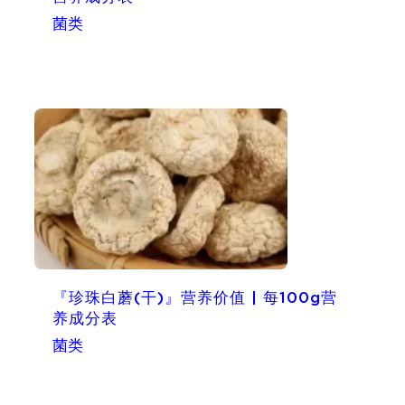
菌类
『珍珠白蘑(干)』营养价值 | 每100g营
养成分表
菌类