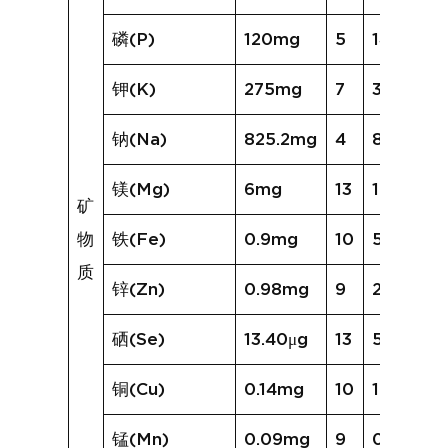
磷(P)
120mg
5
140mg
钾(K)
275mg
7
367mg
钠(Na)
825.2mg
4
825.2mg
镁(Mg)
6mg
13
170mg
矿
物
铁(Fe)
0.9mg
10
5.1mg
质
锌(Zn)
0.98mg
9
2.97mg
硒(Se)
13.40μg
13
55.72μg
铜(Cu)
0.14mg
10
1.28mg
锰(Mn)
0.09mg
9
0.35mg