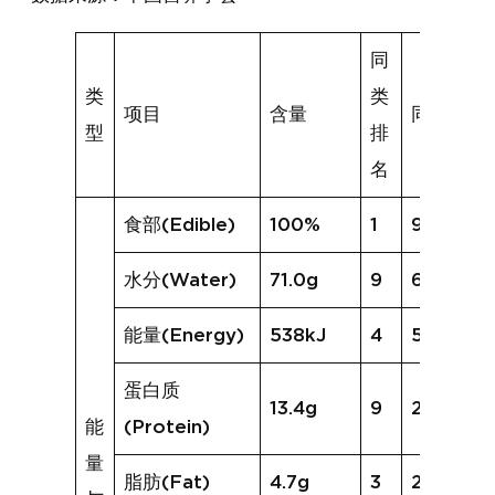
同
类
类
项目
含量
同类均值
型
排
名
食部(Edible)
100%
1
93%
水分(Water)
71.0g
9
65.2g
能量(Energy)
538kJ
4
540kJ
蛋白质
13.4g
9
23.2g
能
(Protein)
量
脂肪(Fat)
4.7g
3
2.2g