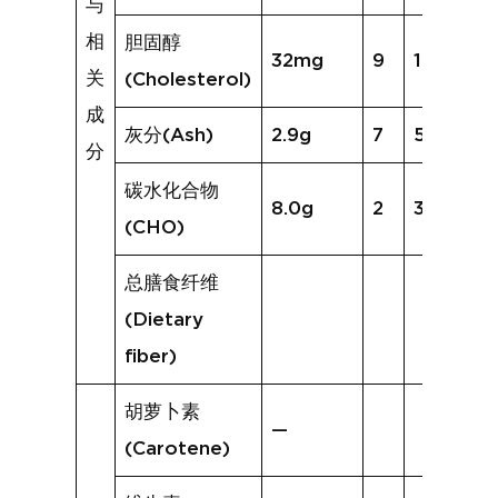
与
相
胆固醇
32mg
9
169mg
关
(Cholesterol)
成
灰分(Ash)
2.9g
7
5.8g
分
碳水化合物
8.0g
2
3.7g
(CHO)
总膳食纤维
(Dietary
fiber)
胡萝卜素
—
(Carotene)