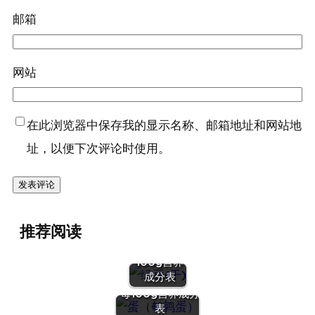
邮箱
网站
在此浏览器中保存我的显示名称、邮箱地址和网站地
址，以便下次评论时使用。
『绿豆
推荐阅读
(干)』营养
价值 | 每
100g营养
『蛋（鹌鹑
成分表
蛋）』营养价值 |
每100g营养成分
表