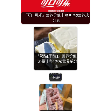
『可口可乐』营养价值 | 每100g营养成
分表
『煎
饼』营
『奶酪[干酪]』营养价值
养价值
| 热量 | 每100g营养成分
| 每
表
100g
营养成
分表