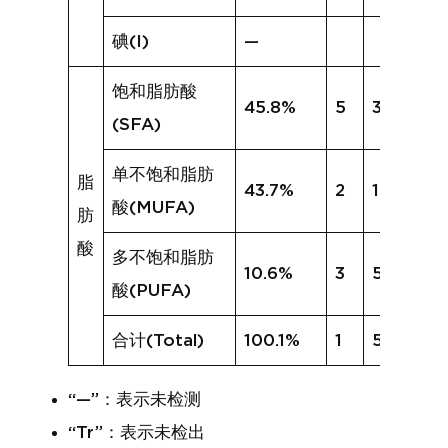
碘(I)
—
饱和脂肪酸
45.8%
5
31.4%
(SFA)
单不饱和脂肪
脂
43.7%
2
16.6%
酸(MUFA)
肪
酸
多不饱和脂肪
10.6%
3
5.3%
酸(PUFA)
合计(Total)
100.1%
1
53.3%
“—”：表示未检测
“Tr”：表示未检出