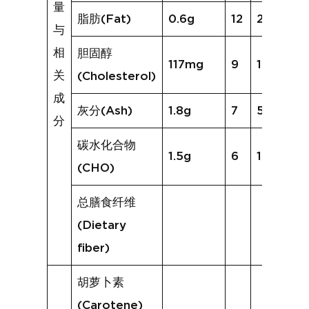
量
脂肪(Fat)
0.6g
12
2.1g
与
相
胆固醇
117mg
9
188mg
关
(Cholesterol)
成
灰分(Ash)
1.8g
7
5.7g
分
碳水化合物
1.5g
6
1.9g
(CHO)
总膳食纤维
(Dietary
fiber)
胡萝卜素
(Carotene)