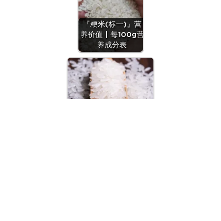
『粳米(标一)』营
养价值 | 每100g营
养成分表
『籼米(标准)[机米]』营
养价值 | 每100g营养成分
表
© 2018~2026
粤ICP备2022155365号
/ 由腾讯云强力驱动