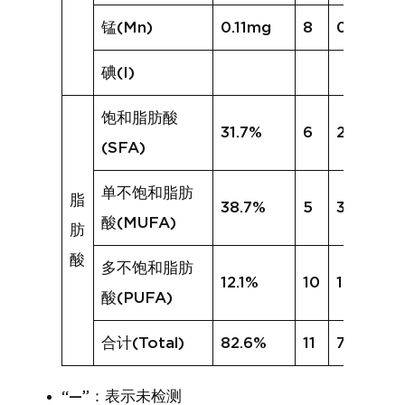
锰(Mn)
0.11mg
8
0.57mg
碘(I)
饱和脂肪酸
31.7%
6
29.5%
(SFA)
单不饱和脂肪
脂
38.7%
5
30.3%
酸(MUFA)
肪
酸
多不饱和脂肪
12.1%
10
19.9%
酸(PUFA)
合计(Total)
82.6%
11
79.7%
“—”：表示未检测