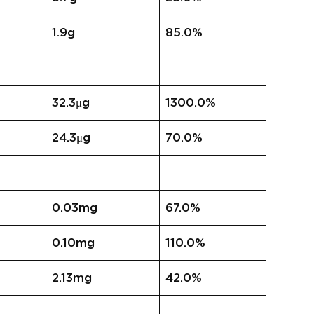
1.9g
85.0%
32.3μg
1300.0%
24.3μg
70.0%
0.03mg
67.0%
0.10mg
110.0%
2.13mg
42.0%