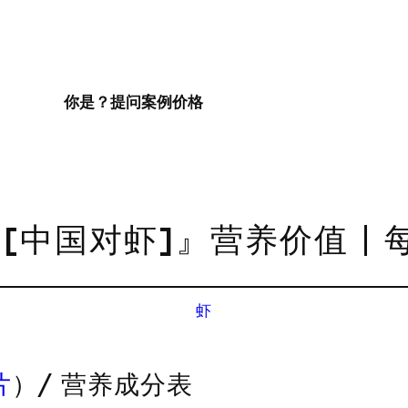
你是？
提问
案例
价格
中国对虾]』营养价值 | 
虾
片
）/ 营养成分表