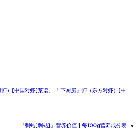
对虾）[中国对虾]菜谱
、
『 下厨房』虾（东方对虾）[中
『刺蛄[刺蛄]』营养价值 | 每100g营养成分表
»