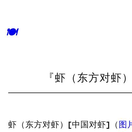
🍽
『虾（东方对虾）[
虾（东方对虾）[中国对虾]（
图