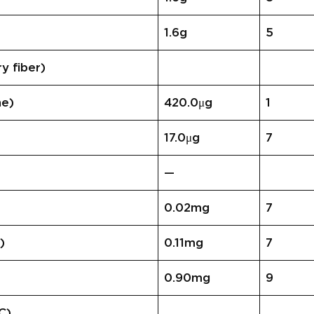
1.6g
5
 fiber)
e)
420.0μg
1
)
17.0μg
7
—
0.02mg
7
)
0.11mg
7
0.90mg
9
C)