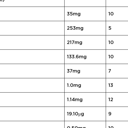
35mg
10
253mg
5
217mg
10
133.6mg
10
37mg
7
1.0mg
13
1.14mg
12
19.10μg
9