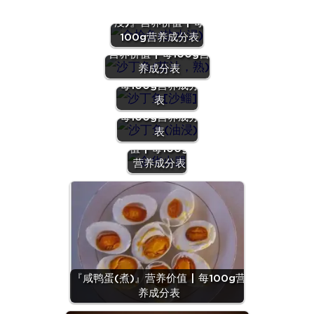
『金枪鱼(盐水
浸)』营养价值 | 每
100g营养成分表
『沙丁鱼(茄汁，熟)』
营养价值 | 每100g营
『沙丁鱼[沙
养成分表
鲻]』营养价值 |
每100g营养成分
『沙丁鱼(油
表
浸)』营养价值 |
每100g营养成分
『金华火
表
腿』营养价
值 | 每100g
营养成分表
『咸鸭蛋(煮)』营养价值 | 每100g营
养成分表