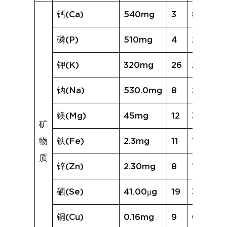
钙(Ca)
540mg
3
83mg
磷(P)
510mg
4
224mg
钾(K)
320mg
26
280mg
钠(Na)
530.0mg
8
236.7m
镁(Mg)
45mg
12
30mg
矿
物
铁(Fe)
2.3mg
11
1.6mg
质
锌(Zn)
2.30mg
8
1.20mg
硒(Se)
41.00μg
19
31.24μg
铜(Cu)
0.16mg
9
0.08mg