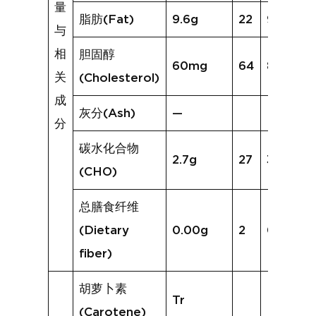
量
脂肪(Fat)
9.6g
22
9.1g
与
相
胆固醇
60mg
64
82mg
关
(Cholesterol)
成
灰分(Ash)
—
分
碳水化合物
2.7g
27
3.0g
(CHO)
总膳食纤维
(Dietary
0.00g
2
0.0g
fiber)
胡萝卜素
Tr
(Carotene)