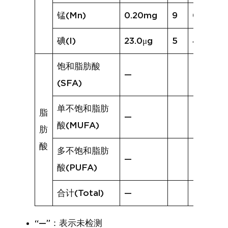
锰(Mn)
0.20mg
9
0.19mg
碘(I)
23.0μg
5
4.6μg
饱和脂肪酸
—
(SFA)
单不饱和脂肪
脂
—
酸(MUFA)
肪
酸
多不饱和脂肪
—
酸(PUFA)
合计(Total)
—
“—”：表示未检测