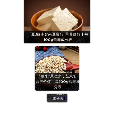
『豆腐(南)[南豆腐]』营养价值 | 每
100g营养成分表
『薏米[薏仁米，苡米]』
『芸豆
营养价值 | 每100g营养成
(鲜)』营养
分表
价值 | 每
100g营养
成分表