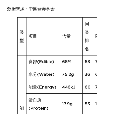
数据来源：中国营养学会
同
类
类
项目
含量
同类均值
型
排
名
食部(Edible)
65%
53
74%
水分(Water)
75.2g
36
67.0g
能量(Energy)
446kJ
60
720kJ
蛋白质
17.9g
53
19.4g
能
(Protein)