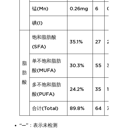
锰(Mn)
0.26mg
6
0.19mg
碘(I)
饱和脂肪酸
35.1%
27
27.0%
(SFA)
单不饱和脂肪
脂
30.3%
55
30.1%
酸(MUFA)
肪
酸
多不饱和脂肪
24.2%
35
19.2%
酸(PUFA)
合计(Total)
89.8%
64
76.4%
“—”：表示未检测