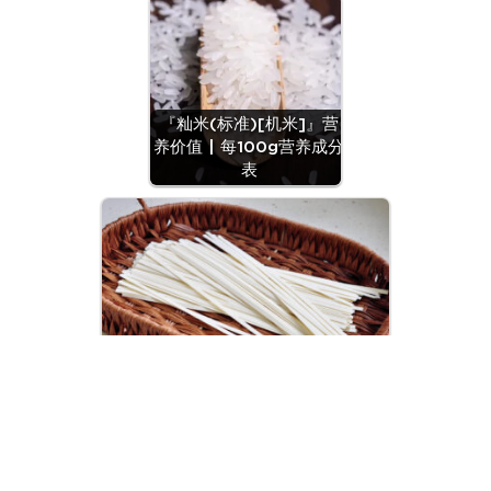
『籼米(标准)[机米]』营
养价值 | 每100g营养成分
表
『面条(干切面)』营养价值 | 每100g
营养成分表