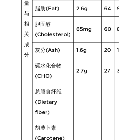
量
脂肪(Fat)
2.6g
64
9.1g
与
相
胆固醇
65mg
60
82mg
关
(Cholesterol)
成
灰分(Ash)
1.6g
20
1.7g
分
碳水化合物
2.7g
27
3.0g
(CHO)
总膳食纤维
(Dietary
fiber)
胡萝卜素
(Carotene)