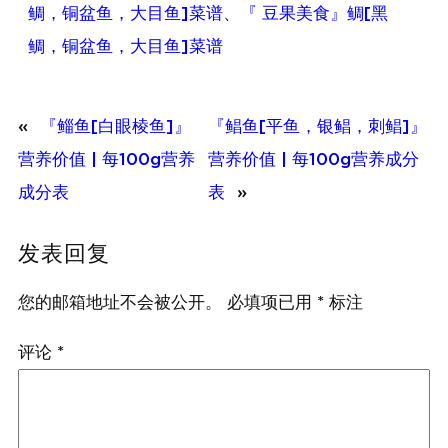
鲷，铜盆鱼，大目鱼]菜谱
、
『 豆果美食』鲷[黑
鲷，铜盆鱼，大目鱼]菜谱
«
『鲻鱼[白眼棱鱼]』
『鲳鱼[平鱼，银鲳，刺鲳]』
营养价值 | 每100g营养
营养价值 | 每100g营养成分
成分表
表
»
发表回复
您的邮箱地址不会被公开。
必填项已用
*
标注
评论
*