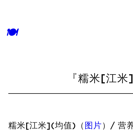
🍽
『糯米[江米]
糯米[江米](均值)（
图片
）/ 营