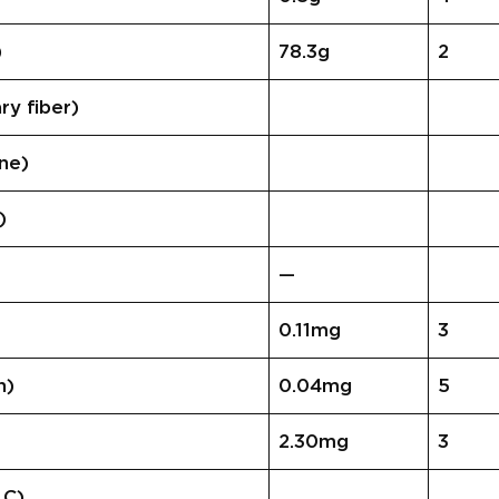
)
78.3g
2
 fiber)
ne)
)
—
0.11mg
3
n)
0.04mg
5
2.30mg
3
 C)