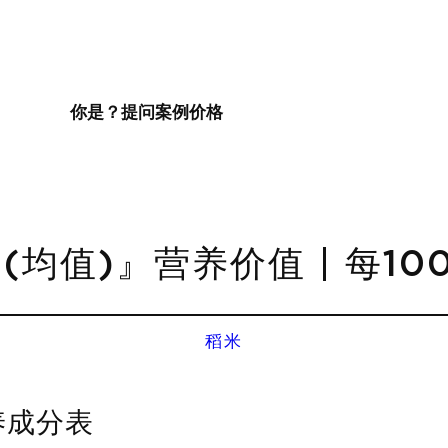
你是？
提问
案例
价格
(均值)』营养价值 | 每1
稻米
养成分表