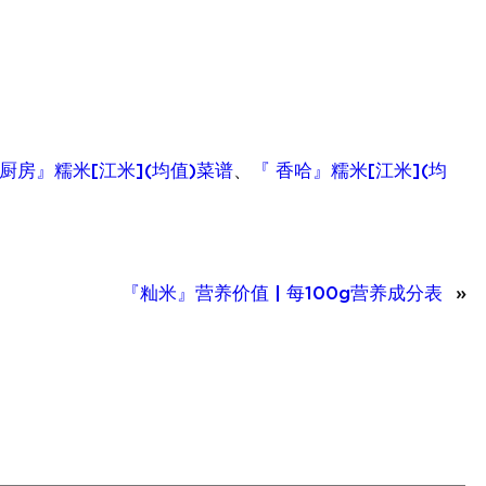
下厨房』糯米[江米](均值)菜谱
、
『 香哈』糯米[江米](均
『籼米』营养价值 | 每100g营养成分表
»