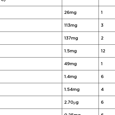
26mg
1
113mg
3
137mg
2
1.5mg
12
49mg
1
1.4mg
6
1.54mg
4
2.70μg
6