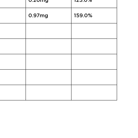
0.20mg
125.0%
0.97mg
159.0%