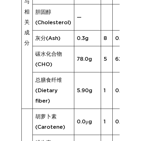
与
相
胆固醇
—
关
(Cholesterol)
成
灰分(Ash)
0.3g
8
0.6g
分
碳水化合物
78.0g
5
62.2g
(CHO)
总膳食纤维
(Dietary
5.90g
1
0.6g
fiber)
胡萝卜素
0.0μg
1
0.0μg
(Carotene)