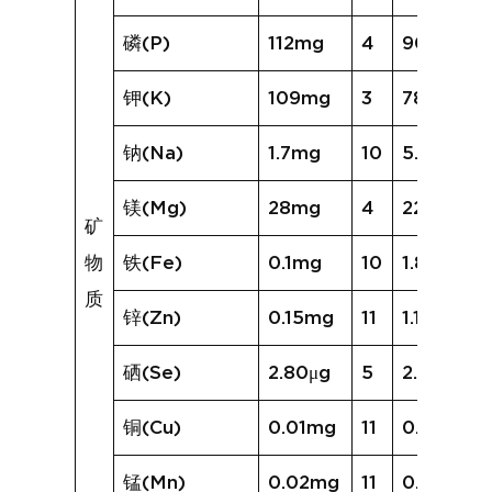
磷(P)
112mg
4
90mg
钾(K)
109mg
3
78mg
钠(Na)
1.7mg
10
5.6mg
镁(Mg)
28mg
4
22mg
矿
物
铁(Fe)
0.1mg
10
1.8mg
质
锌(Zn)
0.15mg
11
1.12mg
硒(Se)
2.80μg
5
2.66μg
铜(Cu)
0.01mg
11
0.20mg
锰(Mn)
0.02mg
11
0.97mg