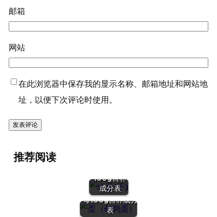
邮箱
网站
在此浏览器中保存我的显示名称、邮箱地址和网站地
址，以便下次评论时使用。
『绿豆
推荐阅读
(干)』营养
价值 | 每
100g营养
『蛋（鹌鹑
成分表
蛋）』营养价值 |
每100g营养成分
表