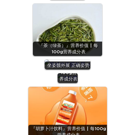
『茶（绿茶）』营养价值 | 每
100g营养成分表
『沙拉
酱』营养
坐姿髋外展 正确姿势
价值 | 每
100g营
养成分表
『羊
肝』营
养价值
『胡萝卜汁饮料』营养价值 | 每100g
| 每