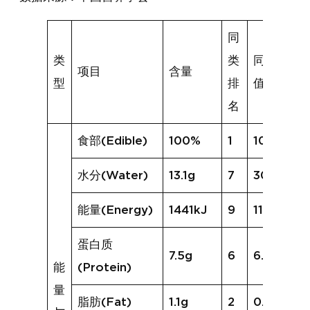
同
类
类
同类均
项目
含量
型
排
值
名
食部(Edible)
100%
1
100%
水分(Water)
13.1g
7
30.0g
能量(Energy)
1441kJ
9
1189kJ
蛋白质
7.5g
6
6.6g
能
(Protein)
量
脂肪(Fat)
1.1g
2
0.6g