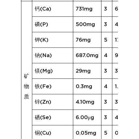
钙(Ca)
731mg
3
607mg
磷(P)
500mg
3
438mg
钾(K)
76mg
5
173mg
钠(Na)
687.0mg
4
945.2mg
镁(Mg)
29mg
3
30mg
矿
物
铁(Fe)
0.3mg
4
1.2mg
质
锌(Zn)
4.10mg
3
3.61mg
硒(Se)
6.00μg
3
4.43μg
铜(Cu)
0.05mg
5
0.10mg