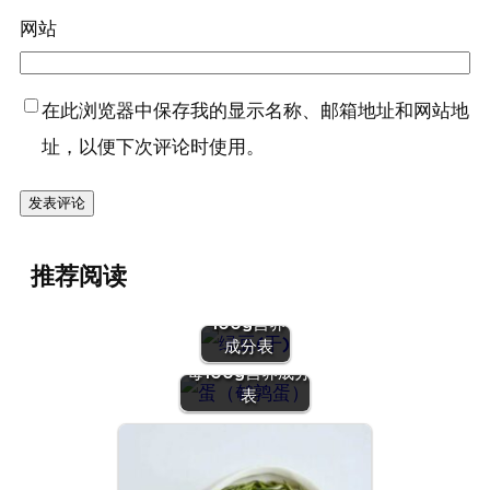
网站
在此浏览器中保存我的显示名称、邮箱地址和网站地
址，以便下次评论时使用。
『绿豆
推荐阅读
(干)』营养
价值 | 每
100g营养
『蛋（鹌鹑
成分表
蛋）』营养价值 |
每100g营养成分
表