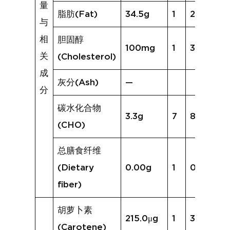
量
脂肪(Fat)
34.5g
1
21.6g
与
相
胆固醇
100mg
1
36mg
关
(Cholesterol)
成
灰分(Ash)
—
分
碳水化合物
3.3g
7
8.9g
(CHO)
总膳食纤维
(Dietary
0.00g
1
0.0g
fiber)
胡萝卜素
215.0μg
1
35.4μg
(Carotene)