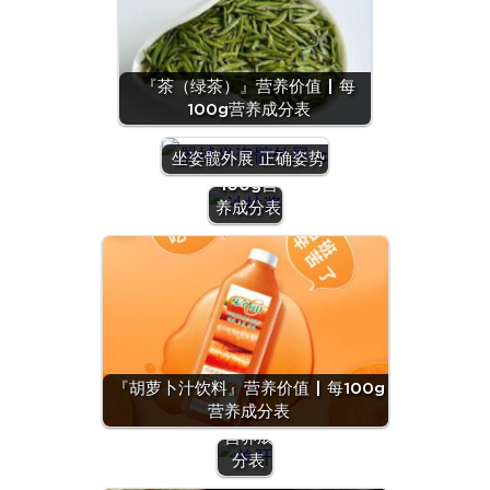
『茶（绿茶）』营养价值 | 每
100g营养成分表
『沙拉
酱』营养
坐姿髋外展 正确姿势
价值 | 每
100g营
养成分表
『羊
肝』营
养价值
『胡萝卜汁饮料』营养价值 | 每100g
| 每
营养成分表
100g
营养成
分表