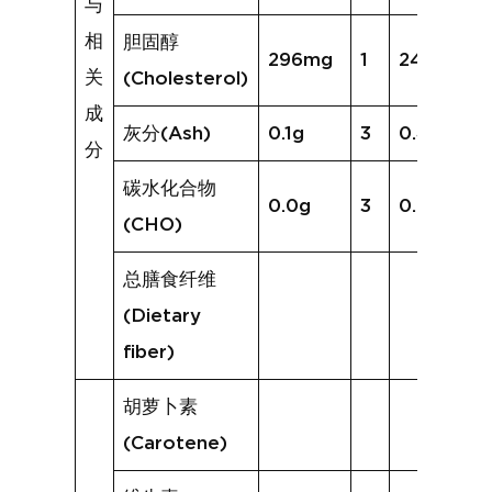
与
相
胆固醇
296mg
1
244mg
关
(Cholesterol)
成
灰分(Ash)
0.1g
3
0.4g
分
碳水化合物
0.0g
3
0.7g
(CHO)
总膳食纤维
(Dietary
fiber)
胡萝卜素
(Carotene)