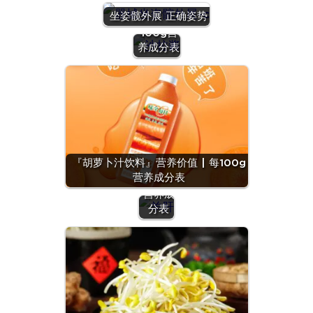
酱』营养
坐姿髋外展 正确姿势
价值 | 每
100g营
养成分表
『羊
肝』营
养价值
『胡萝卜汁饮料』营养价值 | 每100g
| 每
营养成分表
100g
营养成
分表