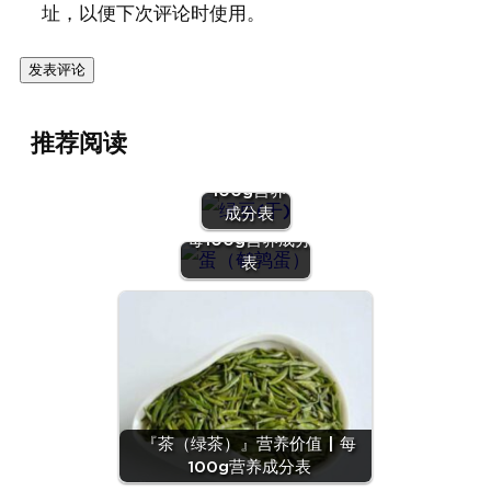
址，以便下次评论时使用。
『绿豆
推荐阅读
(干)』营养
价值 | 每
100g营养
『蛋（鹌鹑
成分表
蛋）』营养价值 |
每100g营养成分
表
『茶（绿茶）』营养价值 | 每
100g营养成分表
『沙拉