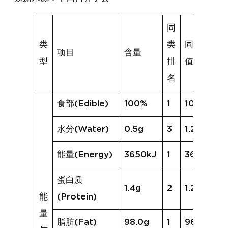
同
类
类
同类均
项目
含量
型
排
值
名
食部(Edible)
100%
1
100%
水分(Water)
0.5g
3
1.2g
能量(Energy)
3650kJ
1
3601kJ
蛋白质
1.4g
2
1.2g
能
(Protein)
量
脂肪(Fat)
98.0g
1
96.5g