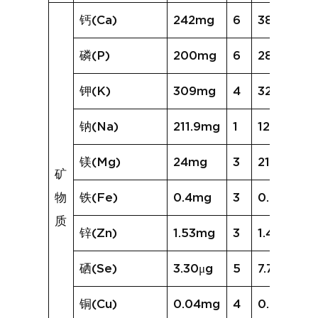
钙(Ca)
242mg
6
385mg
磷(P)
200mg
6
287mg
钾(K)
309mg
4
321mg
钠(Na)
211.9mg
1
127.7mg
镁(Mg)
24mg
3
21mg
矿
物
铁(Fe)
0.4mg
3
0.7mg
质
锌(Zn)
1.53mg
3
1.49mg
硒(Se)
3.30μg
5
7.77μg
铜(Cu)
0.04mg
4
0.06mg