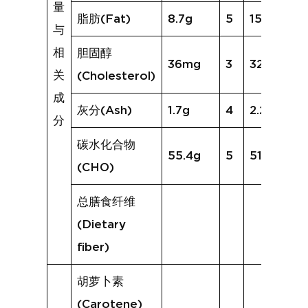
量
脂肪(Fat)
8.7g
5
15.3g
与
相
胆固醇
36mg
3
32mg
关
(Cholesterol)
成
灰分(Ash)
1.7g
4
2.2g
分
碳水化合物
55.4g
5
51.1g
(CHO)
总膳食纤维
(Dietary
fiber)
胡萝卜素
(Carotene)