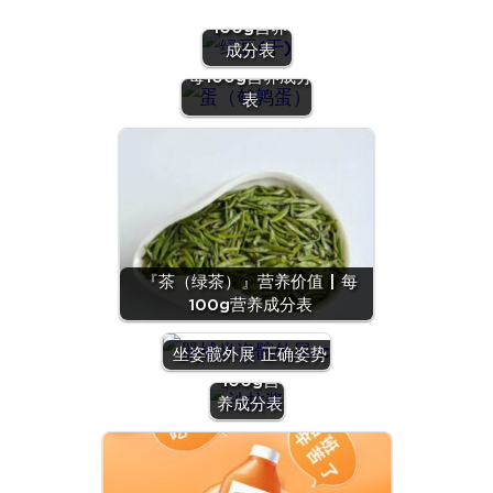
价值 | 每
100g营养
『蛋（鹌鹑
成分表
蛋）』营养价值 |
每100g营养成分
表
『茶（绿茶）』营养价值 | 每
100g营养成分表
『沙拉
酱』营养
坐姿髋外展 正确姿势
价值 | 每
100g营
养成分表