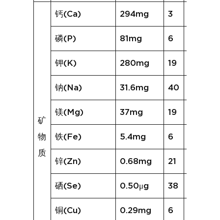
钙(Ca)
294mg
3
84mg
磷(P)
81mg
6
56mg
钾(K)
280mg
19
254mg
钠(Na)
31.6mg
40
66.0m
镁(Mg)
37mg
19
32mg
矿
物
铁(Fe)
5.4mg
6
2.4mg
质
锌(Zn)
0.68mg
21
0.74mg
硒(Se)
0.50μg
38
1.07μg
铜(Cu)
0.29mg
6
0.17mg