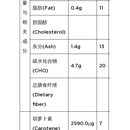
量
脂肪(Fat)
0.4g
11
0.4g
与
相
胆固醇
关
(Cholesterol)
成
灰分(Ash)
1.4g
13
1.3g
分
碳水化合物
4.7g
20
8.3g
(CHO)
总膳食纤维
(Dietary
fiber)
胡萝卜素
2590.0μg
7
1061.6μ
(Carotene)