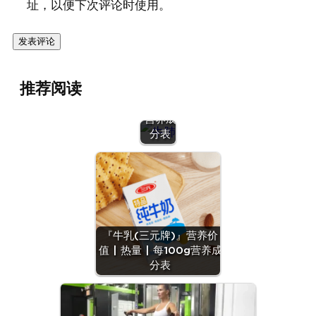
址，以便下次评论时使用。
『牛
肺』营
养价值
推荐阅读
| 每
100g
营养成
分表
『牛乳(三元牌)』营养价
值 | 热量 | 每100g营养成
分表