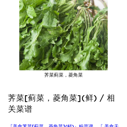
荠菜蓟菜，菱角菜
荠菜[蓟菜，菱角菜](鲜) / 相
关菜谱
『美食荠菜[蓟菜，菱角菜](鲜)』粉菜谱
、
『 美食天