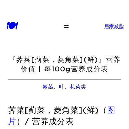
🍽
居家减脂
『荠菜[蓟菜，菱角菜](鲜)』营养
价值 | 每100g营养成分表
嫩茎、叶、花菜类
荠菜[蓟菜，菱角菜](鲜)（
图
片
）/ 营养成分表