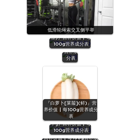
『青
稞』营
低滑轮绳索交叉侧平举
『鸡肉卷(肯德
养价值
基)』营养价值 | 每
| 每
100g营养成分表
100g
营养成
分表
『白萝卜[莱菔](鲜)』营
养价值 | 每100g营养成分
表
『水萝卜[脆萝
卜]』营养价值 | 每
100g营养成分表
『鸡腿菇(干)[毛头鬼伞]』
营养价值 | 每100g营养成