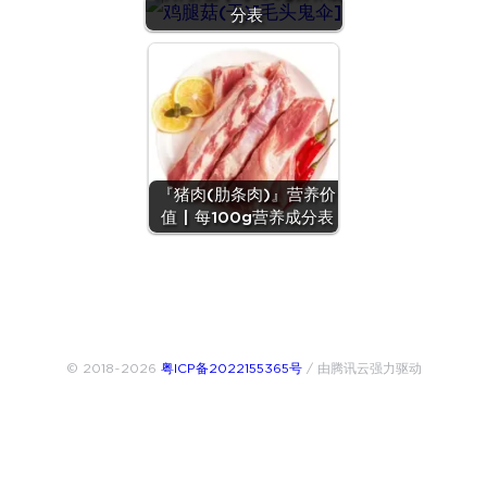
分表
『猪肉(肋条肉)』营养价
值 | 每100g营养成分表
© 2018~2026
粤ICP备2022155365号
/ 由腾讯云强力驱动