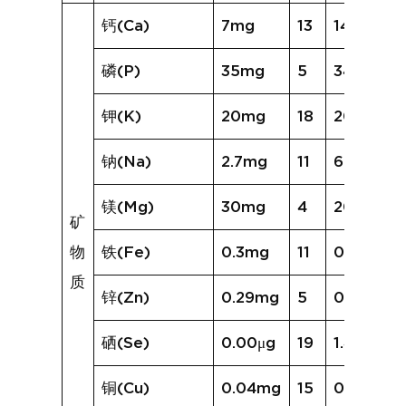
钙(Ca)
7mg
13
14mg
磷(P)
35mg
5
34mg
钾(K)
20mg
18
205mg
钠(Na)
2.7mg
11
6.1mg
镁(Mg)
30mg
4
20mg
矿
物
铁(Fe)
0.3mg
11
0.6mg
质
锌(Zn)
0.29mg
5
0.23mg
硒(Se)
0.00μg
19
1.49μg
铜(Cu)
0.04mg
15
0.13mg