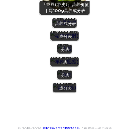
『蚕豆(带皮)』营养价值
『红星苹
| 每100g营养成分表
果』营养价
『火
值 | 每100g
『猪肉(前
腿』营
营养成分表
肘)』营养价值
养价值
| 每100g营养
| 每
成分表
100g
『羊肉(肥瘦)
『狗
营养成
(均值)』营养
肉』营
分表
价值 | 每
养价值
100g营养成分
| 每
表
100g
『驴肉
营养成
(酱)』营养
分表
价值 | 每
100g营养
成分表
© 2018~2026
粤ICP备2022155365号
/ 由腾讯云强力驱动