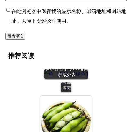
在此浏览器中保存我的显示名称、邮箱地址和网站地
址，以便下次评论时使用。
推荐阅读
『鱼（黄鳝）[鳝鱼]』
营养
营养价值 | 每100g营
（一）：
养成分表
营养
与营
养素