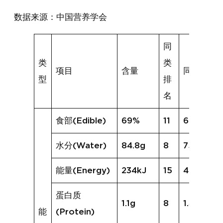
数据来源：中国营养学会
同
类
类
项目
含量
同类均值
型
排
名
食部(Edible)
69%
11
68%
水分(Water)
84.8g
8
75.5g
能量(Energy)
234kJ
15
420kJ
蛋白质
1.1g
8
1.4g
能
(Protein)