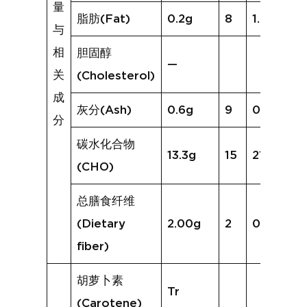
量
脂肪(Fat)
0.2g
8
1.0g
与
相
胆固醇
—
关
(Cholesterol)
成
灰分(Ash)
0.6g
9
0.8g
分
碳水化合物
13.3g
15
21.4g
(CHO)
总膳食纤维
(Dietary
2.00g
2
0.5g
fiber)
胡萝卜素
Tr
(Carotene)