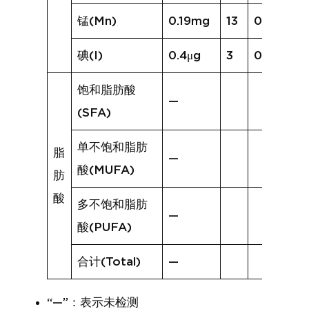
锰(Mn)
0.19mg
13
0.33mg
碘(I)
0.4μg
3
0.3μg
饱和脂肪酸
—
(SFA)
单不饱和脂肪
脂
—
酸(MUFA)
肪
酸
多不饱和脂肪
—
酸(PUFA)
合计(Total)
—
“—”：表示未检测