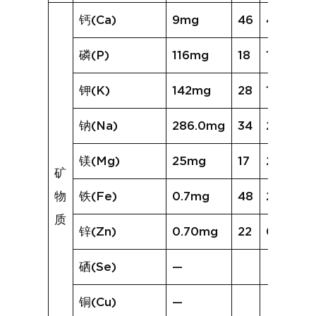
钙(Ca)
9mg
46
46mg
磷(P)
116mg
18
101mg
钾(K)
142mg
28
143mg
钠(Na)
286.0mg
34
280.9m
镁(Mg)
25mg
17
25mg
矿
物
铁(Fe)
0.7mg
48
2.2mg
质
锌(Zn)
0.70mg
22
0.62mg
硒(Se)
—
铜(Cu)
—