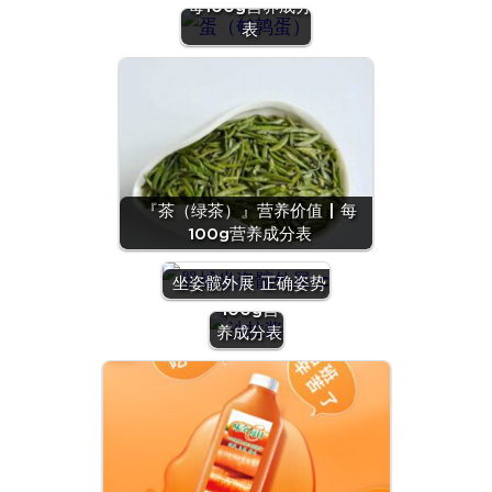
每100g营养成分
表
『茶（绿茶）』营养价值 | 每
100g营养成分表
『沙拉
酱』营养
坐姿髋外展 正确姿势
价值 | 每
100g营
养成分表
『羊
肝』营