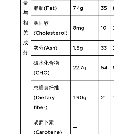
量
脂肪(Fat)
7.4g
35
8.9g
与
相
胆固醇
8mg
10
7mg
关
(Cholesterol)
成
灰分(Ash)
1.5g
33
2.4g
分
碳水化合物
22.7g
54
50.0g
(CHO)
总膳食纤维
(Dietary
1.90g
21
1.5g
fiber)
胡萝卜素
—
(Carotene)