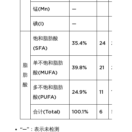
锰(Mn)
—
碘(I)
—
饱和脂肪酸
35.4%
24
22.1%
(SFA)
单不饱和脂肪
脂
39.8%
21
21.6%
酸(MUFA)
肪
酸
多不饱和脂肪
24.9%
11
12.1%
酸(PUFA)
合计(Total)
100.1%
6
55.7%
“—”：表示未检测