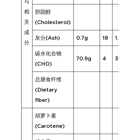
与
相
胆固醇
关
(Cholesterol)
成
灰分(Ash)
0.7g
18
1.3g
分
碳水化合物
70.9g
4
39.6g
(CHO)
总膳食纤维
(Dietary
fiber)
胡萝卜素
(Carotene)