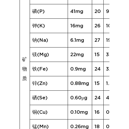
磷(P)
41mg
20
95mg
钾(K)
16mg
26
104mg
钠(Na)
6.1mg
27
193.3mg
镁(Mg)
22mg
15
35mg
矿
物
铁(Fe)
0.9mg
24
3.6mg
质
锌(Zn)
0.88mg
15
1.36mg
硒(Se)
0.60μg
24
4.28μg
铜(Cu)
0.10mg
16
0.43mg
锰(Mn)
0.26mg
18
0.37mg