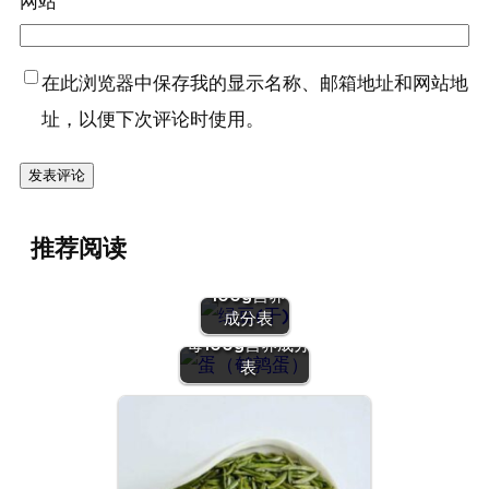
网站
在此浏览器中保存我的显示名称、邮箱地址和网站地
址，以便下次评论时使用。
『绿豆
推荐阅读
(干)』营养
价值 | 每
100g营养
『蛋（鹌鹑
成分表
蛋）』营养价值 |
每100g营养成分
表