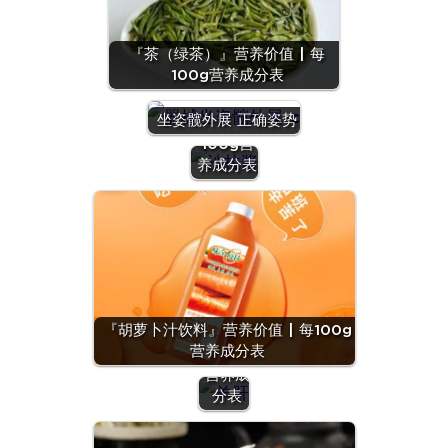
『茶（绿茶）』营养价值 | 每
100g营养成分表
『沙拉
酱』营养
坐姿髋外展 正确姿势
价值 | 每
100g营
养成分表
『羊
肝』营
养价值
『胡萝卜汁饮料』营养价值 | 每100g
| 每
营养成分表
100g
营养成
分表