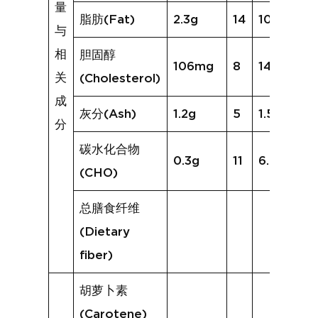
量
脂肪(Fat)
2.3g
14
10.8g
与
相
胆固醇
106mg
8
145mg
关
(Cholesterol)
成
灰分(Ash)
1.2g
5
1.5g
分
碳水化合物
0.3g
11
6.0g
(CHO)
总膳食纤维
(Dietary
fiber)
胡萝卜素
(Carotene)