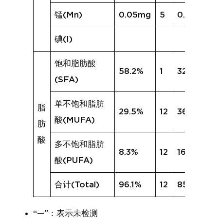
锰(Mn)
0.05mg
5
0.09mg
碘(I)
饱和脂肪酸
58.2%
1
32.0%
(SFA)
单不饱和脂肪
脂
29.5%
12
36.9%
酸(MUFA)
肪
酸
多不饱和脂肪
8.3%
12
16.9%
酸(PUFA)
合计(Total)
96.1%
12
85.8%
“—”：表示未检测