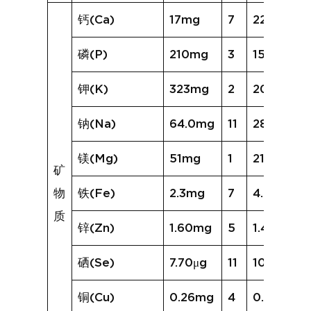
钙(Ca)
17mg
7
22mg
磷(P)
210mg
3
150mg
钾(K)
323mg
2
208mg
钠(Na)
64.0mg
11
280.8mg
镁(Mg)
51mg
1
21mg
矿
物
铁(Fe)
2.3mg
7
4.7mg
质
锌(Zn)
1.60mg
5
1.42mg
硒(Se)
7.70μg
11
10.79μg
铜(Cu)
0.26mg
4
0.25mg