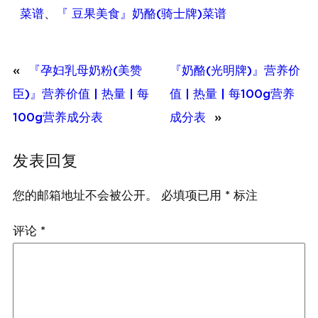
菜谱
、
『 豆果美食』奶酪(骑士牌)菜谱
«
『孕妇乳母奶粉(美赞
『奶酪(光明牌)』营养价
臣)』营养价值 | 热量 | 每
值 | 热量 | 每100g营养
100g营养成分表
成分表
»
发表回复
您的邮箱地址不会被公开。
必填项已用
*
标注
评论
*