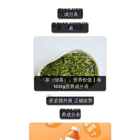
价值 | 每
100g营养
『蛋（鹌鹑
成分表
蛋）』营养价值 |
每100g营养成分
表
『茶（绿茶）』营养价值 | 每
100g营养成分表
『沙拉
酱』营养
坐姿髋外展 正确姿势
价值 | 每
100g营
养成分表