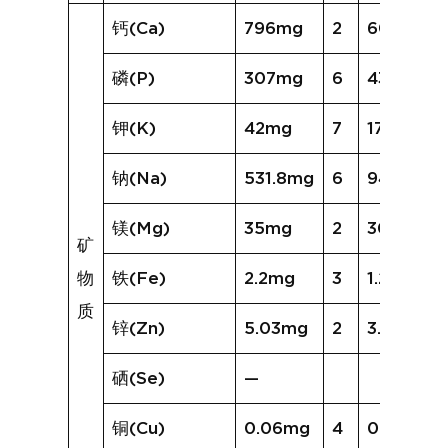
钙(Ca)
796mg
2
607mg
磷(P)
307mg
6
438mg
钾(K)
42mg
7
173mg
钠(Na)
531.8mg
6
945.2mg
镁(Mg)
35mg
2
30mg
矿
物
铁(Fe)
2.2mg
3
1.2mg
质
锌(Zn)
5.03mg
2
3.61mg
硒(Se)
—
铜(Cu)
0.06mg
4
0.10mg