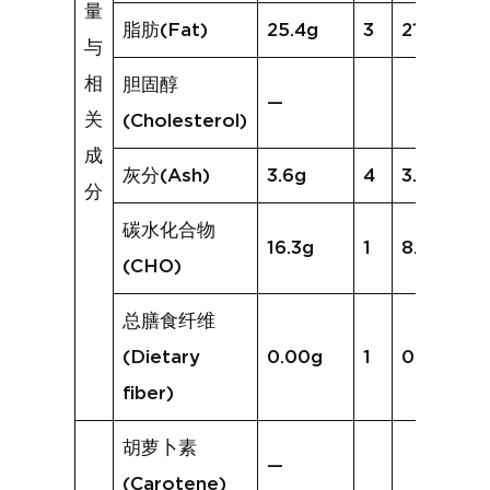
量
脂肪(Fat)
25.4g
3
21.6g
与
相
胆固醇
—
关
(Cholesterol)
成
灰分(Ash)
3.6g
4
3.0g
分
碳水化合物
16.3g
1
8.9g
(CHO)
总膳食纤维
(Dietary
0.00g
1
0.0g
fiber)
胡萝卜素
—
(Carotene)