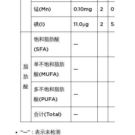
锰(Mn)
0.10mg
2
0.05mg
碘(I)
11.0μg
2
5.9μg
饱和脂肪酸
—
(SFA)
单不饱和脂肪
脂
—
酸(MUFA)
肪
酸
多不饱和脂肪
—
酸(PUFA)
合计(Total)
—
“—”：表示未检测