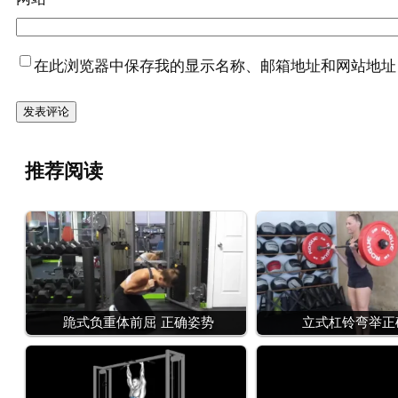
在此浏览器中保存我的显示名称、邮箱地址和网站地址
推荐阅读
跪式负重体前屈 正确姿势
立式杠铃弯举正