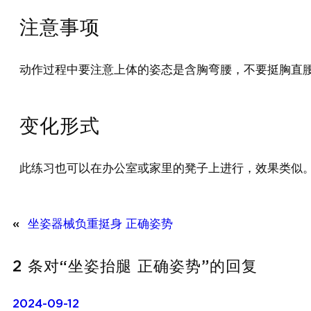
注意事项
动作过程中要注意上体的姿态是含胸弯腰，不要挺胸直
变化形式
此练习也可以在办公室或家里的凳子上进行，效果类似
«
坐姿器械负重挺身 正确姿势
2 条对“坐姿抬腿 正确姿势”的回复
2024-09-12