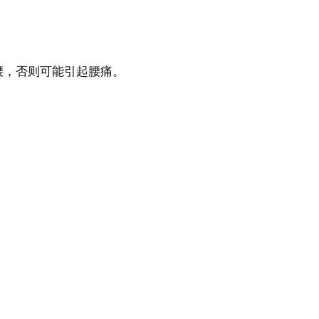
腰，否则可能引起腰痛。
。