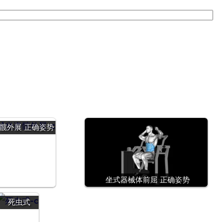
髋外展 正确姿势
坐式器械体前屈 正确姿势
死虫式