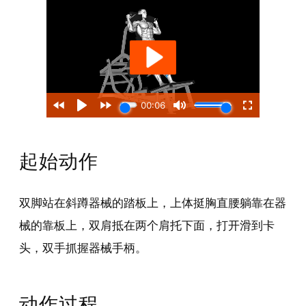
起始动作
双脚站在斜蹲器械的踏板上，上体挺胸直腰躺靠在器
械的靠板上，双肩抵在两个肩托下面，打开滑到卡
头，双手抓握器械手柄。
动作过程