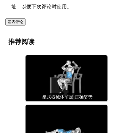
址，以便下次评论时使用。
推荐阅读
坐式器械体前屈 正确姿势