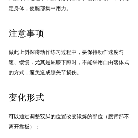
定身体，使腿部集中用力。
注意事项
做此上斜深蹲动作练习过程中，要保持动作速度匀
速、缓慢，尤其是屈膝下蹲时，不能采用自由落体式
的方式，避免造成膝关节损伤。
变化形式
可以通过调整双脚的位置改变锻炼的部位（腰背部不
离开靠板）：