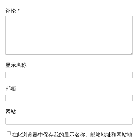
评论
*
显示名称
邮箱
网站
在此浏览器中保存我的显示名称、邮箱地址和网站地