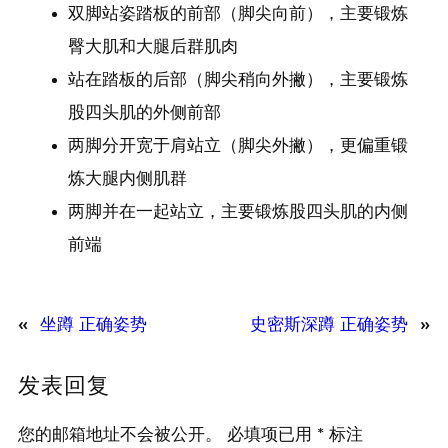
双脚站姿踏板的前部（脚尖向前），主要锻炼
臀大肌和大腿后群肌肉
站在踏板的后部（脚尖稍向外撇），主要锻炼
股四头肌的外侧前部
两脚分开宽于肩站立（脚尖外撇），更偏重锻
炼大腿内侧肌群
两脚并在一起站立，主要锻炼股四头肌的内侧
前端
«
坐蹲 正确姿势
史密斯深蹲 正确姿势
»
发表回复
您的邮箱地址不会被公开。
必填项已用
*
标注