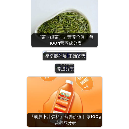
『茶（绿茶）』营养价值 | 每
100g营养成分表
『沙拉
酱』营养
坐姿髋外展 正确姿势
价值 | 每
100g营
养成分表
『羊
肝』营
养价值
『胡萝卜汁饮料』营养价值 | 每100g
| 每
营养成分表
100g