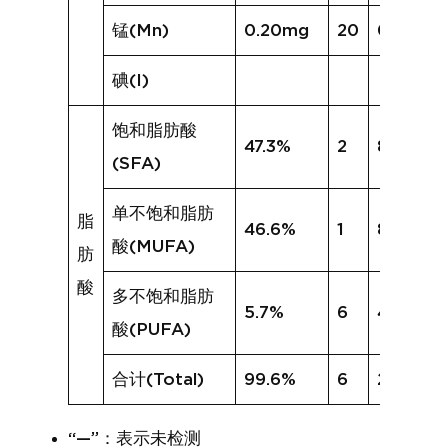
锰(Mn)
0.20mg
20
0.37mg
碘(I)
饱和脂肪酸
47.3%
2
8.3%
(SFA)
单不饱和脂肪
脂
46.6%
1
8.0%
酸(MUFA)
肪
酸
多不饱和脂肪
5.7%
6
4.4%
酸(PUFA)
合计(Total)
99.6%
6
20.7%
“—”：表示未检测