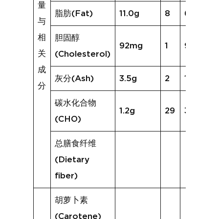
量
脂肪(Fat)
11.0g
8
6.6g
与
相
胆固醇
92mg
1
9mg
关
(Cholesterol)
成
灰分(Ash)
3.5g
2
1.3g
分
碳水化合物
1.2g
29
39.6g
(CHO)
总膳食纤维
(Dietary
fiber)
胡萝卜素
(Carotene)