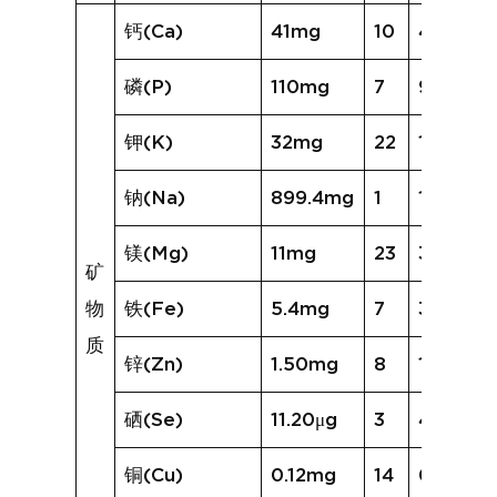
钙(Ca)
41mg
10
45mg
磷(P)
110mg
7
95mg
钾(K)
32mg
22
104mg
钠(Na)
899.4mg
1
193.3mg
镁(Mg)
11mg
23
35mg
矿
物
铁(Fe)
5.4mg
7
3.6mg
质
锌(Zn)
1.50mg
8
1.36mg
硒(Se)
11.20μg
3
4.28μg
铜(Cu)
0.12mg
14
0.43mg