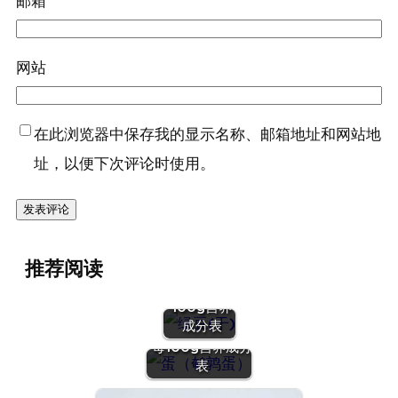
邮箱
网站
在此浏览器中保存我的显示名称、邮箱地址和网站地
址，以便下次评论时使用。
『绿豆
推荐阅读
(干)』营养
价值 | 每
100g营养
『蛋（鹌鹑
成分表
蛋）』营养价值 |
每100g营养成分
表