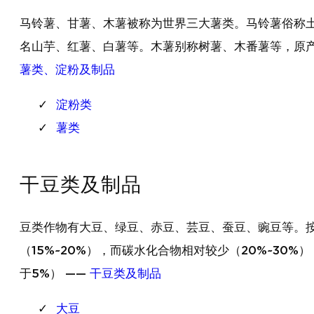
马铃薯、甘薯、木薯被称为世界三大薯类。马铃薯俗称
名山芋、红薯、白薯等。木薯别称树薯、木番薯等，原产
薯类、淀粉及制品
淀粉类
薯类
干豆类及制品
豆类作物有大豆、绿豆、赤豆、芸豆、蚕豆、豌豆等。按
（15%~20%），而碳水化合物相对较少（20%~30
于5%） ——
干豆类及制品
大豆