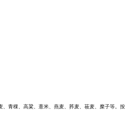
麦、青稞、高粱、薏米、燕麦、荞麦、莜麦、糜子等。按